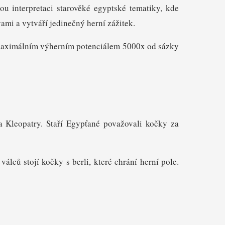
u interpretaci starověké egyptské tematiky, kde
ami a vytváří jedinečný herní zážitek.
s maximálním výherním potenciálem 5000x od sázky
a Kleopatry. Staří Egypťané považovali kočky za
álců stojí kočky s berli, které chrání herní pole.