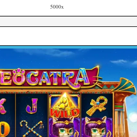
5000x