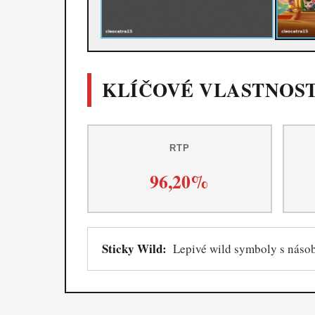
KLÍČOVÉ VLASTNOST
RTP
96,20%
Sticky Wild:
Lepivé wild symboly s násobi