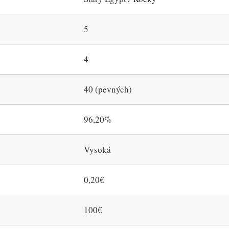
5
4
40 (pevných)
96,20%
Vysoká
0,20€
100€