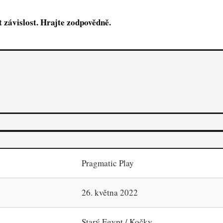
závislost. Hrajte zodpovědně.
HRÁT ONLINE
STRÁNKY KASINA
Pragmatic Play
26. května 2022
Starý Egypt / Kočky