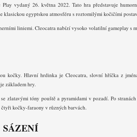
ic Play vydaný 26. května 2022. Tato hra představuje humorno
e klasickou egyptskou atmosféru s roztomilými kočičími postav
herními liniemi. Cleocatra nabízí vysoko volatilní gameplay 
nou kočky. Hlavní hrdinka je Cleocatra, slovní hříčka z jmén
t je základem hry.
e se zlatavými tóny pouště a pyramidami v pozadí. Po stranách v
 čtyři kočky-faraony v různých barvách.
 SÁZENÍ