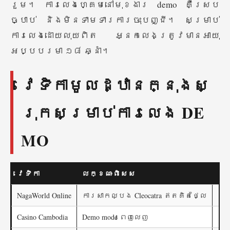
រួម។ ការលេងហ្គេមនៅមុខងារ demo គឺស្រប
ច្បាប់ និងមិនទាមទារការចុះបញ្ជី។ សម្រាប់
ការលេងដោយលុយពិត អ្នកលេងត្រូវមានអាយុ
អប្បបរមា ១៨ ឆ្នាំ។
វេទិកាមូលដ្ឋានក្នុងស្
រុកសម្រាប់ការលេង DE
MO
វេទិកា
លក្ខណៈពិសេស
ភា
NagaWorld Online
ការសាកល្បង Cleocatra ឥតគិតថ្លៃ
បា
Casino Cambodia
Demo mode ពេញលេញ
បា