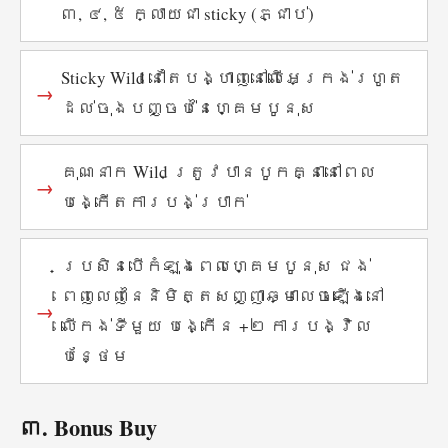
៣, ៤, ៥ ក្លាយជា sticky (ភ្ជាប់)
Sticky Wild នៅតែបង្ហាញនៅលើអេក្រង់រហូត
ដល់ចុងបញ្ចប់នៃហ្គេមបូនុស
គុណនាក Wild ត្រូវបានបូកគ្នានៅពេល
បង្កើតការបង់ប្រាក់
ប្រសិនបើកំឡុងពេលហ្គេមបូនុស ជង់
ពេញលេញនៃនិមិត្តសញ្ញាឆ្មាលេចឡើងនៅ
លើកង់ទីមួយ បង្កើន +២ ការបង្វិល
បន្ថែម
៣. Bonus Buy