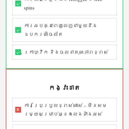
spins
ការឆបគ្នាពេញលេញជាមួយនឹង
ឧបករណ៍ចល័ត
ក្រាហ្វិក និងចលនាគុណភាពខ្ពស់
កង្វះខាត
ការប្រែប្រួលខ្ពស់ណាស់ – មិនសម
រម្យសម្រាប់អ្នកលេងទាំងអស់