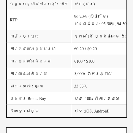
ចំនួនបន្ទាត់ការបង់ប្រាក់
៤០ (ថេរ)
96.20% (លំនាំដើម)
RTP
មានផងដែរ: 95.50%, 94.50%
ការប្រែប្រួល
ខ្ពស់ (៥ ក្នុងចំណោម ៥)
ការភ្នាល់អប្បបរមា
€0.20 / $0.20
ការភ្នាល់អតិបរមា
€100 / $100
ការឈ្នះអតិបរមា
5,000x ពីការភ្នាល់
ភាគរយការឈ្នះ
33.33%
មុខងារ Bonus Buy
បាទ, 100x ពីការភ្នាល់
កំណែទូរស័ព្ទ
បាទ (iOS, Android)