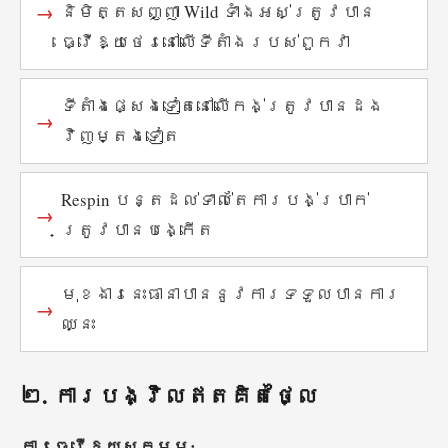
និមិត្តសញ្ញា Wild ទាំងអស់ត្រូវបាន
ធ្វើឱ្យថេរនៅលើទីតាំងរបស់ពួកវា
ទីតាំងផ្សេងទៀតនៅលើកង់ត្រូវបានដង
វិញម្តងទៀត
Respin បន្តដល់ទាល់តែការបង់ប្រាក់
ត្រូវបានបង្កើត
មុខងារនេះធានាបាននូវការទទួលបានការ
ឈ្នះ
២. ការបង្វិលឥតគិតថ្លៃ
ការធ្វើឱ្យសកម្ម: