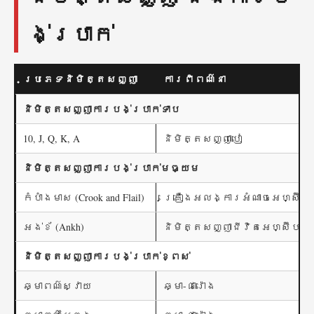
ង់ប្រាក់
ប្រភេទនិមិត្តសញ្ញា
ការពិពណ៌នា
និមិត្តសញ្ញាការបង់ប្រាក់ទាប
10, J, Q, K, A
និមិត្តសញ្ញាបៀ
និមិត្តសញ្ញាការបង់ប្រាក់មធ្យម
កំបាំងមាស (Crook and Flail)
គ្រឿងអលង្ការអំណាចអេហ្ស៊ីប
អង់ខ័ (Ankh)
និមិត្តសញ្ញាជីវិតអេហ្ស៊ីប
និមិត្តសញ្ញាការបង់ប្រាក់ខ្ពស់
ឆ្មាពណ៌ស្វាយ
ឆ្មា-ផារ៉ោង