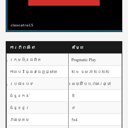
ការពិពណ៌នា
តម្លៃ
ក្រុមហ៊ុនផលិត
Pragmatic Play
កាលបរិច្ឆេទចេញផ្សាយ
២៦ ឧសភា ២០២២
ប្រធានបទ
អេហ្ស៊ីបបុរាណ / ឆ្មា
ចំនួនកង់
៥
ចំនួនជួរ
៤
វាលហ្គេម
5x4