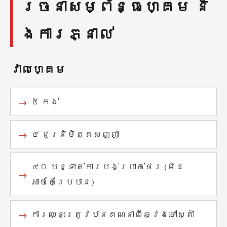
រចនាសម្ព័ន្ធហ្គេម និ
ងការភ្នាល់
វាលហ្គេម
៥ កង់
៤ ជួរនិមិត្តសញ្ញា
៤០ បន្ទាត់ការបង់ប្រាក់ថេរ (មិន
អាចកែប្រែបាន)
ការឈ្នះត្រូវបានគណនាពីឆ្វេងទៅស្តាំ