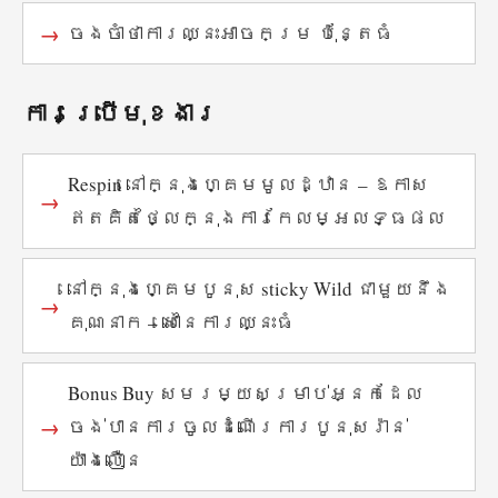
ចងចាំថាការឈ្នះអាចកម្រ ប៉ុន្តែធំ
ការប្រើមុខងារ
Respin នៅក្នុងហ្គេមមូលដ្ឋាន – ឱកាស
ឥតគិតថ្លៃក្នុងការកែលម្អលទ្ធផល
នៅក្នុងហ្គេមបូនុស sticky Wild ជាមួយនឹង
គុណនាក – សោនៃការឈ្នះធំ
Bonus Buy សមរម្យសម្រាប់អ្នកដែល
ចង់បានការចូលដំណើរការបូនុសរ៉ាន់
យ៉ាងលឿន