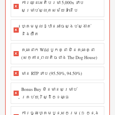
ការឈ្នះអតិបរមា 5,000x ទាប
សម្រាប់ស្លុតសម័យទំនើប
ហ្គេមមូលដ្ឋានអាចស្ងប់ស្ងាត់
និងយឺត
គុណនាក Wild បូកគ្នា មិនគុណគ្នា
(សក្តានុពលតិចជាង The Dog House)
មាន RTP ទាប (95.50%, 94.50%)
Bonus Buy មិនមានសម្រាប់
គ្រប់យុរិស្ដិក្ខណ្ឌ
ការចូលហ្គេមបូនុសកម្រ (១ ក្នុង