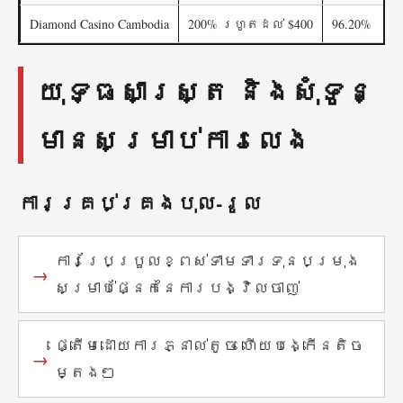
Diamond Casino Cambodia
200% រហូតដល់ $400
96.20%
យុទ្ធសាស្រ្ត និងសុំទូន្
មានសម្រាប់ការលេង
ការគ្រប់គ្រងបុល-រូល
ការប្រែប្រួលខ្ពស់ទាមទារទុនបម្រុង
សម្រាប់ផ្នែកនៃការបង្វិលចាញ់
ផ្តើមដោយការភ្នាល់តូច ហើយបង្កើនតិច
ម្តងៗ