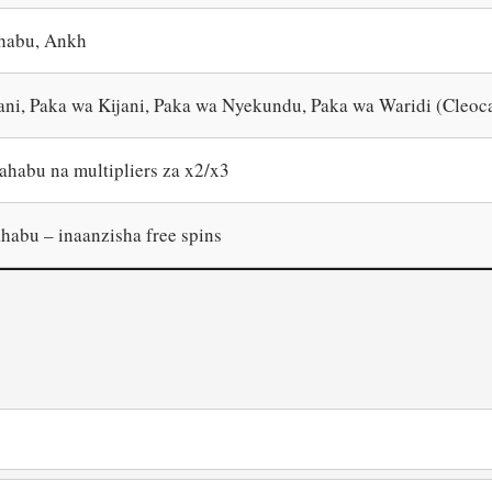
habu, Ankh
ni, Paka wa Kijani, Paka wa Nyekundu, Paka wa Waridi (Cleoca
ahabu na multipliers za x2/x3
abu – inaanzisha free spins