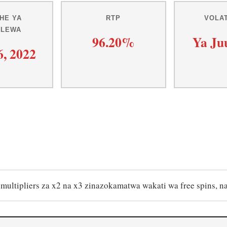
HE YA
RTP
VOLAT
OLEWA
96.20%
Ya Juu
6, 2022
ultipliers za x2 na x3 zinazokamatwa wakati wa free spins, na