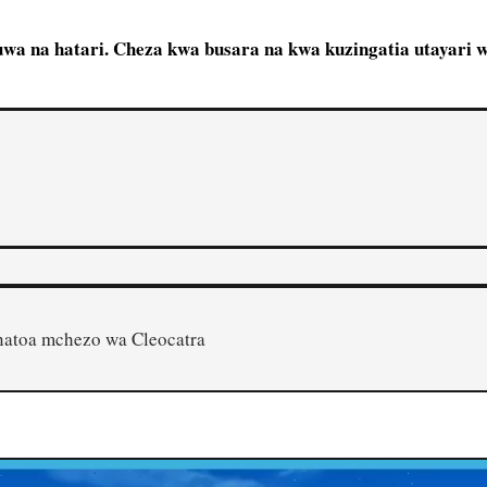
wa na hatari. Cheza kwa busara na kwa kuzingatia utayari w
CHEZA MTANDAONI
TOVUTI YA CASINO
inatoa mchezo wa Cleocatra