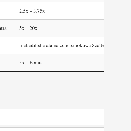
2.5x – 3.75x
tra)
5x – 20x
Inabadilisha alama zote isipokuwa Scatter
5x + bonus