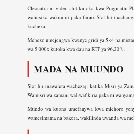
Cleocatra ni video slot kutoka kwa Pragmatic P
wahusika wakuu ni paka-farao. Slot hii inachan
kucheza.
Mchezo umejengwa kwenye gridi ya 5×4 na mistari 
wa 5,000x kutoka kwa dau na RTP ya 96.20%.
MADA NA MUUNDO
Slot hii inawaleta wachezaji katika Misri ya Z
Wamisri wa zamani waliwafikiria paka ni wanyama
Mtindo wa kuona umefanywa kwa michoro yenye
wamesimama na bakora, wakilinda uwanda wa mchezo