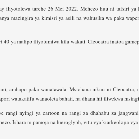
lay iliyotolewa tarehe 26 Mei 2022. Mchezo huu ni tafsiri y
ganya mazingira ya kimisri ya asili na wahusika wa paka wap
40 ya malipo iliyotumiwa kila wakati. Cleocatra inatoa gamep
amani, ambapo paka wanatawala. Msichana mkuu ni Cleocatra,
pori watakatifu wanaoleta bahati, na dhana hii iliwekwa msing
 rangi nyingi ya cartoon na rangi za dhahabu za jangwan
. Ishara ni pamoja na hieroglyph, vitu vya kiarkeolojia vya K