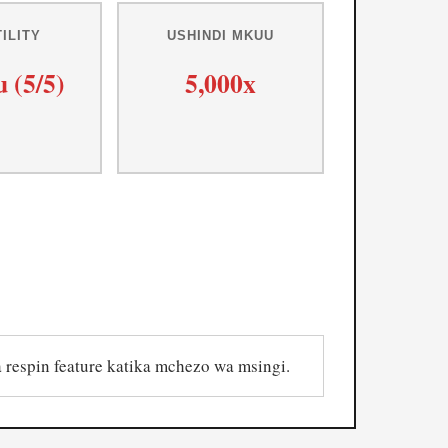
ILITY
USHINDI MKUU
 (5/5)
5,000x
 respin feature katika mchezo wa msingi.