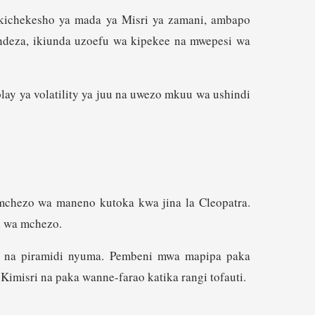
a kichekesho ya mada ya Misri ya zamani, ambapo
endeza, ikiunda uzoefu wa kipekee na mwepesi wa
lay ya volatility ya juu na uwezo mkuu wa ushindi
 mchezo wa maneno kutoka kwa jina la Cleopatra.
i wa mchezo.
i na piramidi nyuma. Pembeni mwa mapipa paka
imisri na paka wanne-farao katika rangi tofauti.